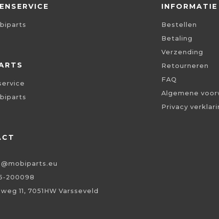
ENSERVICE
INFORMATIE
biparts
Bestellen
Betaling
Verzending
ARTS
Retourneren
FAQ
service
Algemene voor
biparts
Privacy verklar
ACT
o@mobiparts.eu
5-200098
eweg 11, 7051HW Varsseveld