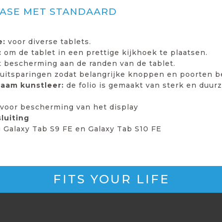
CASE MET STANDAARD
e:
voor diverse tablets.
:
om de tablet in een prettige kijkhoek te plaatsen.
t bescherming aan de randen van de tablet.
uitsparingen zodat belangrijke knoppen en poorten be
rzaam kunstleer:
de folio is gemaakt van sterk en duur
voor bescherming van het display
luiting
Galaxy Tab S9 FE en Galaxy Tab S10 FE
FITS YOUR LIFE