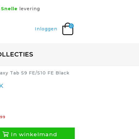
Snelle
levering
0
Inloggen
OLLECTIES
axy Tab S9 FE/S10 FE Black
K
99
In winkelmand