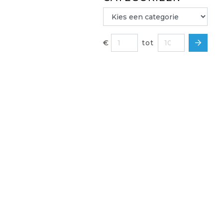
€
tot