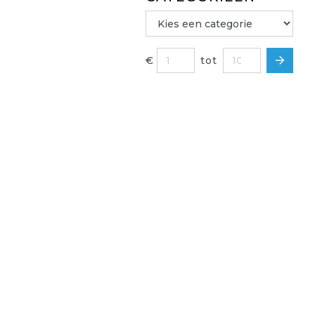
€
tot