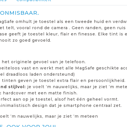
 ONMISBAAR.
gSafe omhult je toestel als een tweede huid en verdwi
 telt, vooral rond de camera . Geen randen, geen ruis 
e geeft je toestel kleur, flair en finesse. Elke tint is
nooit zo goed gevoeld.
het originele gevoel van je telefoon.
oeiteloos vast en werkt met alle MagSafe geschikte ac
el draadloos laden ondersteund)
 tinten geven je toestel extra flair en persoonlijkheid.
d stijlvol:
je voelt ‘m nauwelijks, maar je ziet ‘m met
:
hardcover met een matte finish.
rfect aan op je toestel, alsof het één geheel vormt.
inimalistisch design dat je smartphone centraal zet.
voelt ‘m nauwelijks, maar je ziet ‘m meteen
, OOK VOOR JOU!