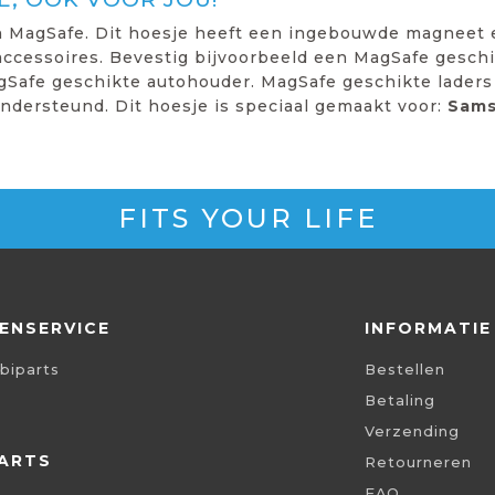
n MagSafe. Dit hoesje heeft een ingebouwde magneet e
accessoires. Bevestig bijvoorbeeld een MagSafe geschik
Safe geschikte autohouder. MagSafe geschikte lader
ondersteund. Dit hoesje is speciaal gemaakt voor:
Sams
FITS YOUR LIFE
ENSERVICE
INFORMATIE
biparts
Bestellen
Betaling
Verzending
ARTS
Retourneren
FAQ