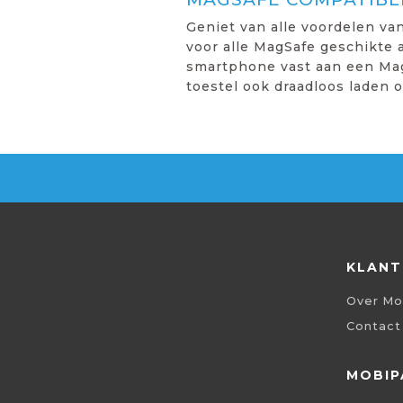
Geniet van alle voordelen va
voor alle MagSafe geschikte 
smartphone vast aan een Mag
toestel ook draadloos laden 
KLANT
Over Mo
Contact
MOBIP