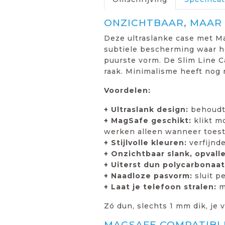
ONZICHTBAAR, MAAR
Deze ultraslanke case met Ma
subtiele bescherming waar het
puurste vorm. De Slim Line Cas
raak. Minimalisme heeft nog 
Voordelen:
+ Ultraslank design:
behoudt 
+ MagSafe geschikt:
klikt m
werken alleen wanneer toest
+ Stijlvolle kleuren:
verfijnde
+ Onzichtbaar slank, opvallen
+ Uiterst dun polycarbonaat
+ Naadloze pasvorm:
sluit pe
+ Laat je telefoon stralen:
m
Zó dun, slechts 1 mm dik, je 
MAGSAFE COMPATIBLE