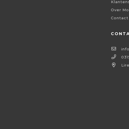
Klanten
Over Mo
Contact
CONT
inf
031
Lir