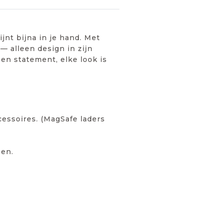
jnt bijna in je hand. Met
— alleen design in zijn
 een statement, elke look is
cessoires. (MagSafe laders
een.