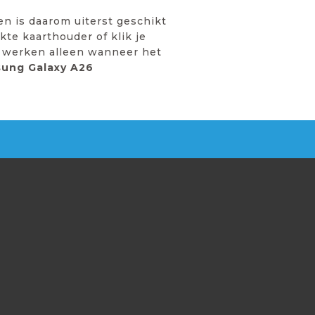
n is daarom uiterst geschikt
te kaarthouder of klik je
s werken alleen wanneer het
ung Galaxy A26