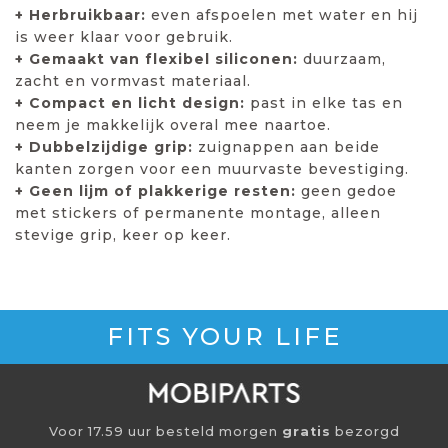
+ Herbruikbaar:
even afspoelen met water en hij
is weer klaar voor gebruik.
+ Gemaakt van flexibel siliconen:
duurzaam,
zacht en vormvast materiaal.
+ Compact en licht design:
past in elke tas en
neem je makkelijk overal mee naartoe.
+ Dubbelzijdige grip:
zuignappen aan beide
kanten zorgen voor een muurvaste bevestiging.
+ Geen lijm of plakkerige resten:
geen gedoe
met stickers of permanente montage, alleen
stevige grip, keer op keer.
FITS YOUR LIFE
Voor 17.59 uur besteld morgen
gratis
bezorgd