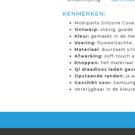
KENMERKEN:
Mobiparts Silicone Cove
Ontwerp:
stevig, goede
Kleur:
gemaakt in de me
Voering:
fluweelzachte, 
Materiaal:
duurzaam sil
Afwerking:
soft-touch af
Knoppen:
het materiaal
Qi draadloos laden ges
Opstaande randen:
ja a
Geschikt voor:
Samsung 
Verkrijgbaar in de kleur