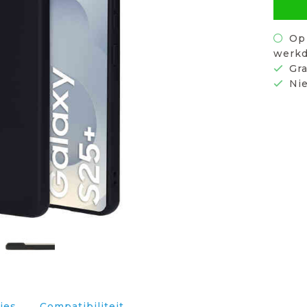
Op 
werkd
Gra
Nie
ies
Compatibiliteit