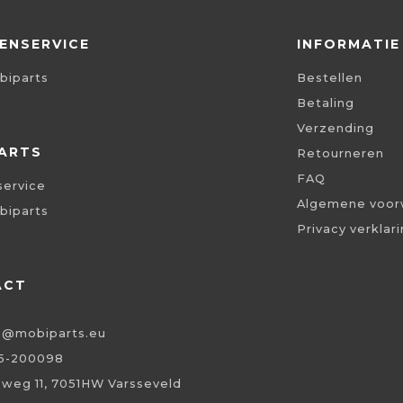
ENSERVICE
INFORMATIE
biparts
Bestellen
Betaling
Verzending
ARTS
Retourneren
FAQ
service
Algemene voor
biparts
Privacy verklar
ACT
o@mobiparts.eu
5-200098
eweg 11, 7051HW Varsseveld