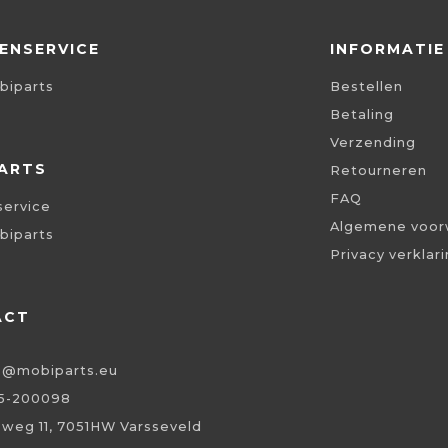
ENSERVICE
INFORMATIE
biparts
Bestellen
Betaling
Verzending
ARTS
Retourneren
FAQ
service
Algemene voor
biparts
Privacy verklar
ACT
o@mobiparts.eu
5-200098
eweg 11, 7051HW Varsseveld