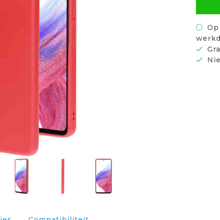
Op 
werkd
Gra
Nie
ies
Compatibiliteit