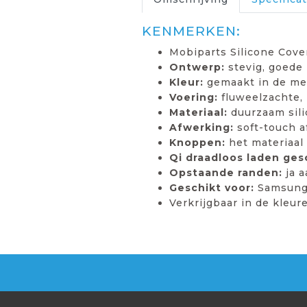
KENMERKEN:
Mobiparts Silicone Cove
Ontwerp:
stevig, goede
Kleur:
gemaakt in de me
Voering:
fluweelzachte, 
Materiaal:
duurzaam sil
Afwerking:
soft-touch af
Knoppen:
het materiaal
Qi draadloos laden ges
Opstaande randen:
ja a
Geschikt voor:
Samsung 
Verkrijgbaar in de kleur