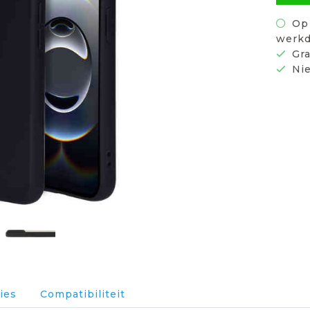
Op 
werkd
Gra
Nie
ies
Compatibiliteit