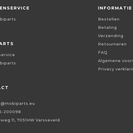
ENSERVICE
INFORMATIE
biparts
Bestellen
Betaling
Verzending
ARTS
Retourneren
FAQ
service
Algemene voor
biparts
Privacy verklar
ACT
o@mobiparts.eu
5-200098
eweg 11, 7051HW Varsseveld