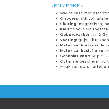
KENMERKEN
Wallet case met prachtig
Ontwerp:
stijlvol, uit
Sluiting:
magnetisch, na
Kleur:
voor vele toestel
Opbergvakken:
ja, 2-3x
Voering:
grijs, ultra zac
Materiaal buitenzijde:
s
Materiaal basisframe:
fr
Geschikt voor:
Apple iP
Optimale bescherming te
Maak van uw smartphone