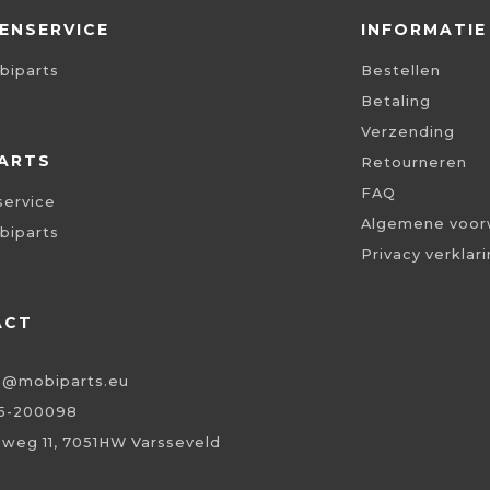
ENSERVICE
INFORMATIE
biparts
Bestellen
Betaling
Verzending
ARTS
Retourneren
FAQ
service
Algemene voor
biparts
Privacy verklar
ACT
o@mobiparts.eu
5-200098
eweg 11, 7051HW Varsseveld