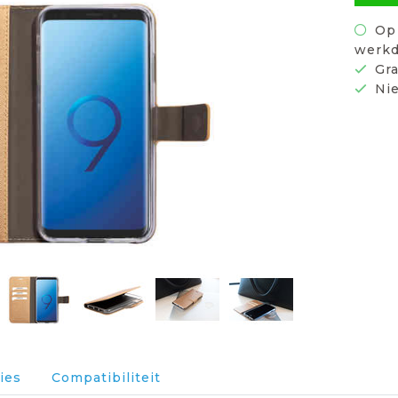
Op 
werkd
Gra
Nie
ies
Compatibiliteit