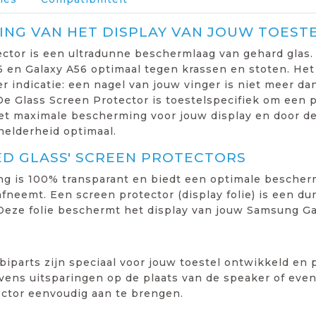
NG VAN HET DISPLAY VAN JOUW TOEST
ctor is een ultradunne beschermlaag van gehard glas.
 en Galaxy A56 optimaal tegen krassen en stoten. Het
er indicatie: een nagel van jouw vinger is niet meer d
e Glass Screen Protector is toestelspecifiek om een 
het maximale bescherming voor jouw display en door de
helderheid optimaal.
ED GLASS' SCREEN PROTECTORS
ng is 100% transparant en biedt een optimale bescher
fneemt. Een screen protector (display folie) is een dun
 Deze folie beschermt het display van jouw Samsung Ga
iparts zijn speciaal voor jouw toestel ontwikkeld en 
ens uitsparingen op de plaats van de speaker of even
ector eenvoudig aan te brengen.