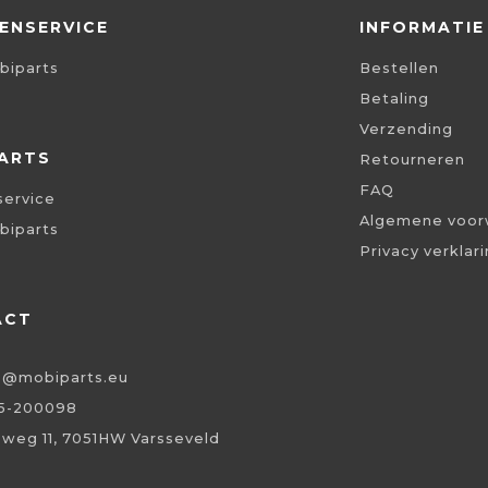
ENSERVICE
INFORMATIE
biparts
Bestellen
Betaling
Verzending
ARTS
Retourneren
FAQ
service
Algemene voor
biparts
Privacy verklar
ACT
o@mobiparts.eu
5-200098
eweg 11, 7051HW Varsseveld