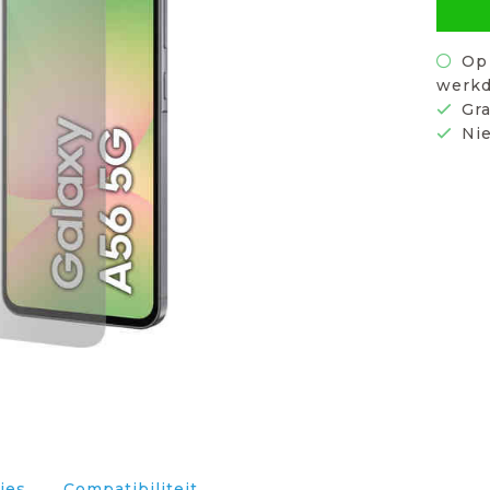
Op 
werkd
Gra
Nie
ies
Compatibiliteit