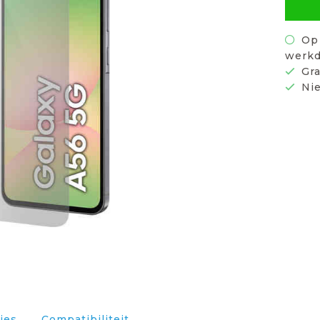
Op 
werkd
Gra
Nie
ies
Compatibiliteit