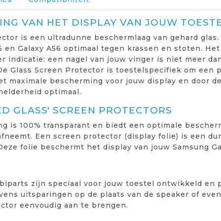
NG VAN HET DISPLAY VAN JOUW TOEST
ctor is een ultradunne beschermlaag van gehard glas.
 en Galaxy A56 optimaal tegen krassen en stoten. Het
er indicatie: een nagel van jouw vinger is niet meer d
e Glass Screen Protector is toestelspecifiek om een 
het maximale bescherming voor jouw display en door de
helderheid optimaal.
ED GLASS' SCREEN PROTECTORS
ng is 100% transparant en biedt een optimale bescher
fneemt. Een screen protector (display folie) is een dun
 Deze folie beschermt het display van jouw Samsung Ga
iparts zijn speciaal voor jouw toestel ontwikkeld en 
ens uitsparingen op de plaats van de speaker of even
ector eenvoudig aan te brengen.