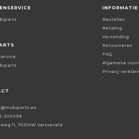
ENSERVICE
INFORMATIE
biparts
Bestellen
Betaling
Verzending
ARTS
Retourneren
FAQ
service
Algemene voor
biparts
Privacy verklar
ACT
o@mobiparts.eu
5-200098
eweg 11, 7051HW Varsseveld