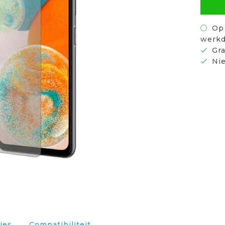
Op 
werkd
Gra
Nie
ies
Compatibiliteit