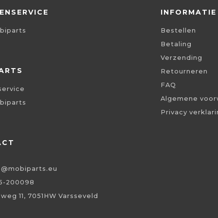
ENSERVICE
INFORMATIE
biparts
Bestellen
Betaling
Verzending
ARTS
Retourneren
FAQ
service
Algemene voor
biparts
Privacy verklar
ACT
o@mobiparts.eu
5-200098
eweg 11, 7051HW Varsseveld