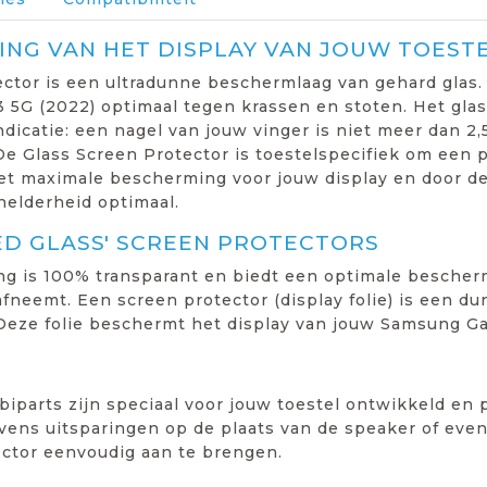
NG VAN HET DISPLAY VAN JOUW TOEST
ctor is een ultradunne beschermlaag van gehard glas.
 5G (2022) optimaal tegen krassen en stoten. Het gla
indicatie: een nagel van jouw vinger is niet meer dan 
e Glass Screen Protector is toestelspecifiek om een 
het maximale bescherming voor jouw display en door de
helderheid optimaal.
ED GLASS' SCREEN PROTECTORS
ng is 100% transparant en biedt een optimale bescher
fneemt. Een screen protector (display folie) is een dun
Deze folie beschermt het display van jouw Samsung Ga
iparts zijn speciaal voor jouw toestel ontwikkeld en 
ens uitsparingen op de plaats van de speaker of even
ector eenvoudig aan te brengen.