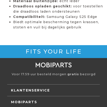
Materiaal buitenzijde:
echt leder
Draadloos opladen geschikt:
voor toestellen
die draadloos laden ondersteunen
Compatibiliteit:
Samsung Galaxy S25 Edge
Biedt optimale bescherming tegen krassen,
stoten en vuil bij dagelijks gebruik
FITS YOUR LIFE
Voor 17.59 uur besteld morgen
gratis
bezorgd
KLANTENSERVICE
MOBIPARTS