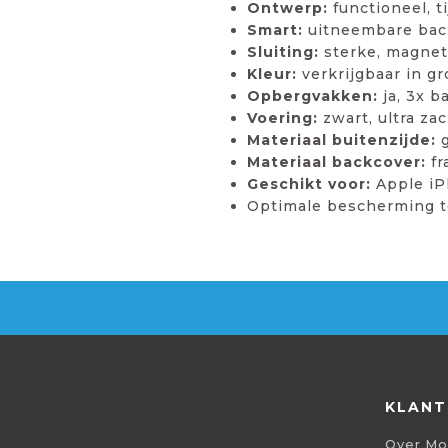
Ontwerp:
functioneel, t
Smart:
uitneembare back
Sluiting:
sterke, magneti
Kleur:
verkrijgbaar in g
Opbergvakken:
ja, 3x b
Voering:
zwart, ultra za
Materiaal buitenzijde:
g
Materiaal backcover:
fr
Geschikt voor:
Apple iP
Optimale bescherming te
KLANT
Over Mo