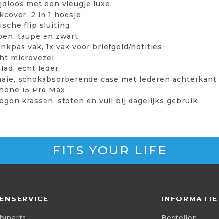
ijdloos met een vleugje luxe
cover, 2 in 1 hoesje
sche flip sluiting
roen, taupe en zwart
ankpas vak, 1x vak voor briefgeld/notities
cht microvezel
lad, echt leder
aaie, schokabsorberende case met lederen achterkant
hone 15 Pro Max
gen krassen, stoten en vuil bij dagelijks gebruik
FITS YOUR LIFE
ENSERVICE
INFORMATIE
biparts
Bestellen