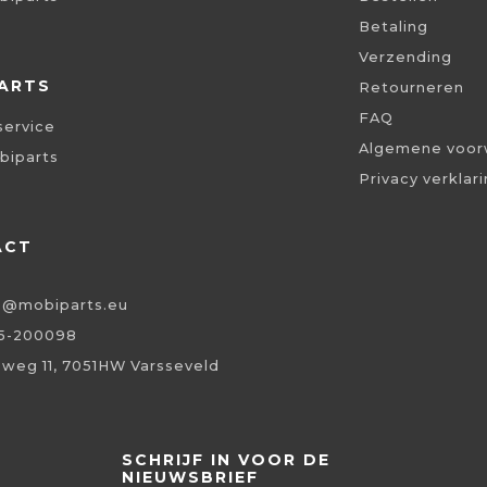
Betaling
Verzending
ARTS
Retourneren
FAQ
service
Algemene voor
biparts
Privacy verklar
ACT
o@mobiparts.eu
5-200098
eweg 11, 7051HW Varsseveld
SCHRIJF IN VOOR DE
NIEUWSBRIEF