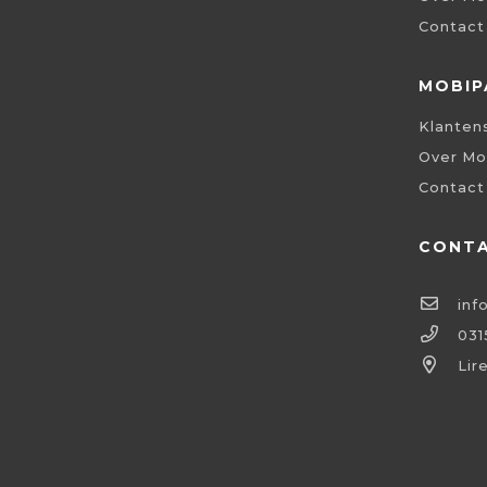
Contact
MOBIP
Klanten
Over Mo
Contact
CONT
inf
031
Lir