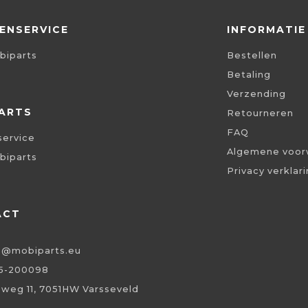
ENSERVICE
INFORMATIE
biparts
Bestellen
Betaling
Verzending
ARTS
Retourneren
FAQ
service
Algemene voor
biparts
Privacy verklar
ACT
o@mobiparts.eu
5-200098
eweg 11, 7051HW Varsseveld