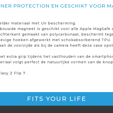
NER PROTECTION EN GESCHIKT VOOR M
helder materiaal met UV bescherming.
bouwde magneet is geschikt voor alle Apple MagSafe a
achterkant gemaakt van polycarbonaat, beschermt tegen
stevige hoeken afgewerkt met schokabsorberend TPU.
an de voorzijde als bij de camera heeft deze case ops
t extra grip tijdens het vasthouden van de smartpho
eriaal volgt perfect de natuurlijke vormen van de kno
xy Z Flip 7 .
FITS YOUR LIFE