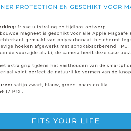
NER PROTECTION EN GESCHIKT VOOR M
erking:
frisse uitstraling en tijdloos ontwerp
bouwde magneet is geschikt voor alle Apple MagSafe a
achterkant gemaakt van polycarbonaat, beschermt tegen
stevige hoeken afgewerkt met schokabsorberend TPU.
an de voorzijde als bij de camera heeft deze case ops
t extra grip tijdens het vasthouden van de smartpho
eriaal volgt perfect de natuurlijke vormen van de kno
euren:
satijn zwart, blauw, groen, paars en lila.
e 17 Pro .
FITS YOUR LIFE