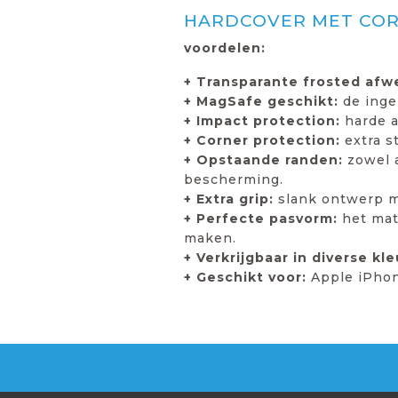
HARDCOVER MET COR
voordelen:
+ Transparante frosted afw
+ MagSafe geschikt:
de inge
+ Impact protection:
harde 
+ Corner protection:
extra 
+ Opstaande randen:
zowel a
bescherming.
+ Extra grip:
slank ontwerp me
+ Perfecte pasvorm:
het mat
maken.
+ Verkrijgbaar in diverse kl
+ Geschikt voor:
Apple iPhon