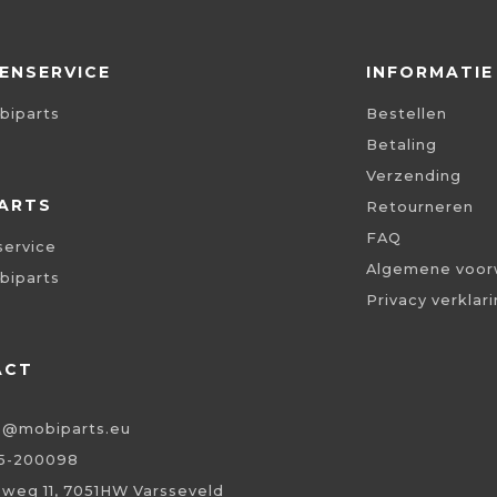
ENSERVICE
INFORMATIE
biparts
Bestellen
Betaling
Verzending
ARTS
Retourneren
FAQ
service
Algemene voor
biparts
Privacy verklar
ACT
o@mobiparts.eu
5-200098
eweg 11, 7051HW Varsseveld