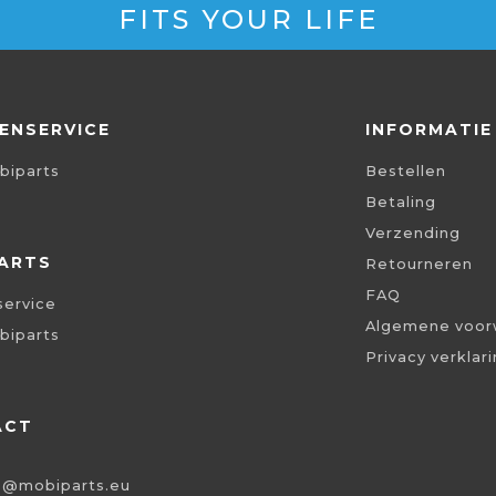
FITS YOUR LIFE
ENSERVICE
INFORMATIE
biparts
Bestellen
Betaling
Verzending
ARTS
Retourneren
FAQ
service
Algemene voor
biparts
Privacy verklar
ACT
o@mobiparts.eu