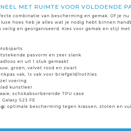
ONEEL MET RUIMTE VOOR VOLDOENDE P
rfecte combinatie van bescherming en gemak. Of je nu
 luxe hoes heb je alles wat je nodig hebt binnen handb
veilig en georganiseerd. Kies voor gemak en stijl met 
 Mobiparts
uitstekende pasvorm en zeer slank
adloos en uit 1 stuk gemaakt
lauw, groen, velvet rood en zwart
ankpas vak, 1x vak voor briefgeld/notities
zel voering
lad kunstleer
raaie, schokabsorberende TPU case
Galaxy S23 FE
g:
optimale bescherming tegen krassen, stoten en vuil