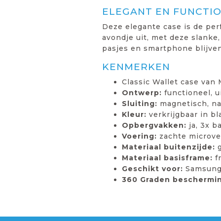
ELEGANT EN FUNCTI
Deze elegante case is de pe
avondje uit, met deze slanke,
pasjes en smartphone blijven 
KENMERKEN
Classic Wallet case van
Ontwerp:
functioneel, 
Sluiting:
magnetisch, na
Kleur:
verkrijgbaar in b
Opbergvakken:
ja, 3x b
Voering:
zachte microve
Materiaal buitenzijde:
g
Materiaal basisframe:
f
Geschikt voor:
Samsung 
360 Graden beschermin