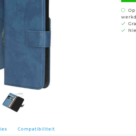
Op 
werkd
Gra
Nie
ies
Compatibiliteit