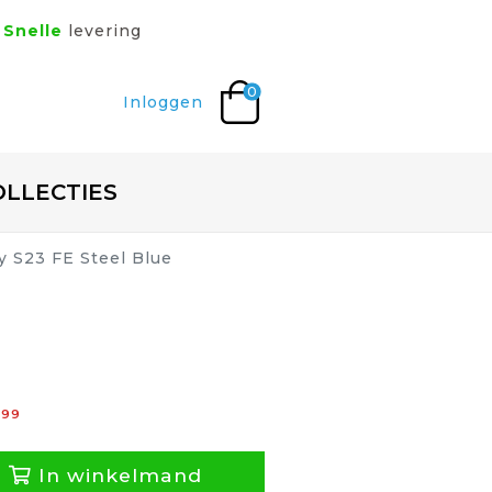
Snelle
levering
0
Inloggen
OLLECTIES
y S23 FE Steel Blue
,
99
In winkelmand