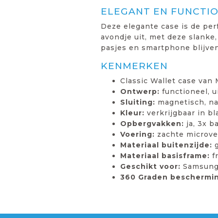
ELEGANT EN FUNCTI
Deze elegante case is de pe
avondje uit, met deze slanke,
pasjes en smartphone blijven 
KENMERKEN
Classic Wallet case van
Ontwerp:
functioneel, 
Sluiting:
magnetisch, na
Kleur:
verkrijgbaar in b
Opbergvakken:
ja, 3x b
Voering:
zachte microve
Materiaal buitenzijde:
g
Materiaal basisframe:
f
Geschikt voor:
Samsung 
360 Graden beschermin