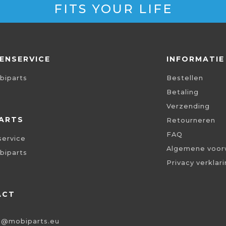
FITS YOUR LIFE
ENSERVICE
INFORMATIE
biparts
Bestellen
Betaling
Verzending
ARTS
Retourneren
FAQ
service
Algemene voor
biparts
Privacy verklar
ACT
o@mobiparts.eu