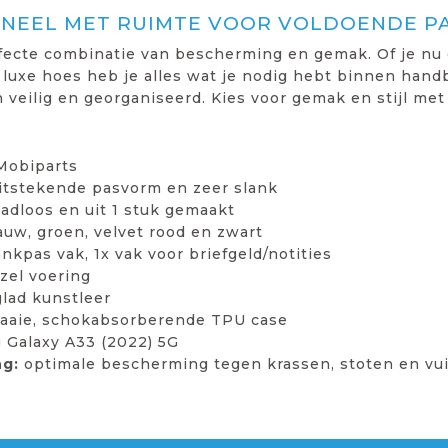
ONEEL MET RUIMTE VOOR VOLDOENDE P
rfecte combinatie van bescherming en gemak. Of je nu
 luxe hoes heb je alles wat je nodig hebt binnen handb
veilig en georganiseerd. Kies voor gemak en stijl met 
 Mobiparts
uitstekende pasvorm en zeer slank
adloos en uit 1 stuk gemaakt
lauw, groen, velvet rood en zwart
ankpas vak, 1x vak voor briefgeld/notities
zel voering
lad kunstleer
raaie, schokabsorberende TPU case
Galaxy A33 (2022) 5G
g:
optimale bescherming tegen krassen, stoten en vuil