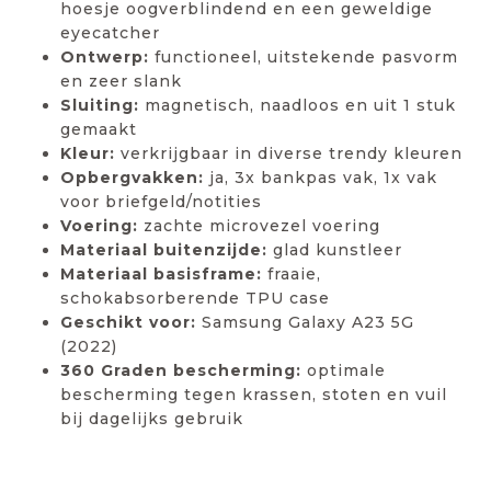
hoesje oogverblindend en een geweldige
eyecatcher
Ontwerp:
functioneel, uitstekende pasvorm
en zeer slank
Sluiting:
magnetisch, naadloos en uit 1 stuk
gemaakt
Kleur:
verkrijgbaar in diverse trendy kleuren
Opbergvakken:
ja, 3x bankpas vak, 1x vak
voor briefgeld/notities
Voering:
zachte microvezel voering
Materiaal buitenzijde:
glad kunstleer
Materiaal basisframe:
fraaie,
schokabsorberende TPU case
Geschikt voor:
Samsung Galaxy A23 5G
(2022)
360 Graden bescherming:
optimale
bescherming tegen krassen, stoten en vuil
bij dagelijks gebruik