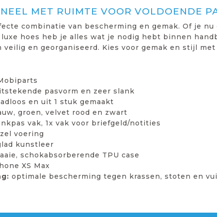
ONEEL MET RUIMTE VOOR VOLDOENDE P
rfecte combinatie van bescherming en gemak. Of je nu
 luxe hoes heb je alles wat je nodig hebt binnen handb
veilig en georganiseerd. Kies voor gemak en stijl met 
 Mobiparts
uitstekende pasvorm en zeer slank
adloos en uit 1 stuk gemaakt
lauw, groen, velvet rood en zwart
ankpas vak, 1x vak voor briefgeld/notities
zel voering
lad kunstleer
raaie, schokabsorberende TPU case
hone XS Max
g:
optimale bescherming tegen krassen, stoten en vuil