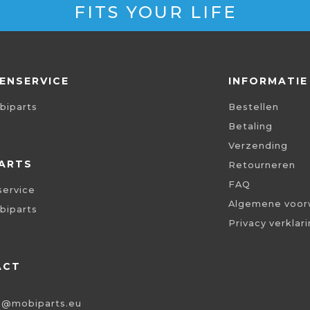
FITS YOUR LIFE
ENSERVICE
INFORMATIE
biparts
Bestellen
Betaling
Verzending
ARTS
Retourneren
FAQ
service
Algemene voor
biparts
Privacy verklar
ACT
o@mobiparts.eu