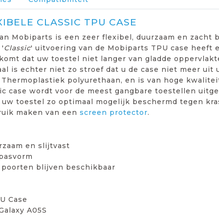
XIBELE CLASSIC TPU CASE
an Mobiparts is een zeer flexibel, duurzaam en zacht
'
Classic
' uitvoering van de Mobiparts TPU case heeft e
komt dat uw toestel niet langer van gladde oppervlakte
l is echter niet zo stroef dat u de case niet meer uit
hermoplastiek polyurethaan, en is van hoge kwaliteit
sic case wordt voor de meest gangbare toestellen uitg
 uw toestel zo optimaal mogelijk beschermd tegen kra
ruik maken van een
screen protector
.
rzaam en slijtvast
 pasvorm
 poorten blijven beschikbaar
PU Case
Galaxy A05S