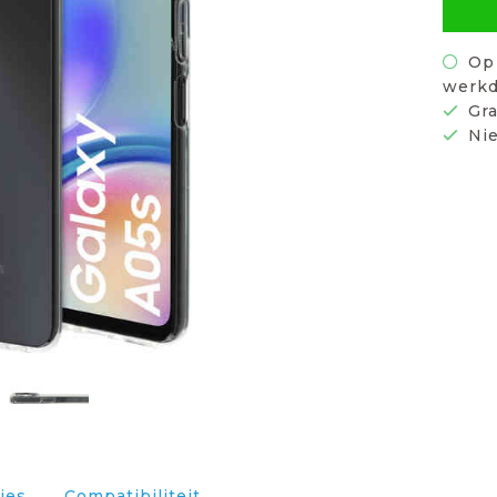
Op 
werkd
Gra
Nie
ies
Compatibiliteit