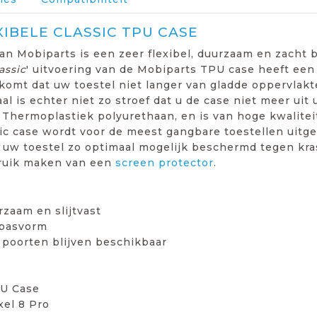
XIBELE CLASSIC TPU CASE
an Mobiparts is een zeer flexibel, duurzaam en zacht
assic
' uitvoering van de Mobiparts TPU case heeft een 
komt dat uw toestel niet langer van gladde oppervlakte
l is echter niet zo stroef dat u de case niet meer uit
hermoplastiek polyurethaan, en is van hoge kwaliteit
sic case wordt voor de meest gangbare toestellen uitg
 uw toestel zo optimaal mogelijk beschermd tegen kra
ruik maken van een
screen protector
.
rzaam en slijtvast
 pasvorm
 poorten blijven beschikbaar
PU Case
xel 8 Pro