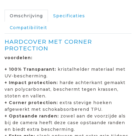
Omschrijving
Specificaties
Compatibiliteit
HARDCOVER MET CORNER
PROTECTION
voordelen:
+ 100% Transparant:
kristalhelder materiaal met
UV-bescherming.
+ Impact protection:
harde achterkant gemaakt
van polycarbonaat, beschermt tegen krassen,
stoten en vallen.
+ Corner protection:
extra stevige hoeken
afgewerkt met schokabsorberend TPU.
+ Opstaande randen:
zowel aan de voorzijde als
bij de camera heeft deze case opstaande randen
en biedt extra bescherming.
+ Extra grip:
slank ontwerp met extra grip tijdens