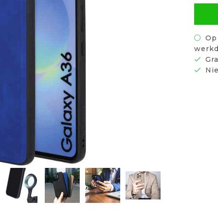
Op 
werkd
Gra
Nie