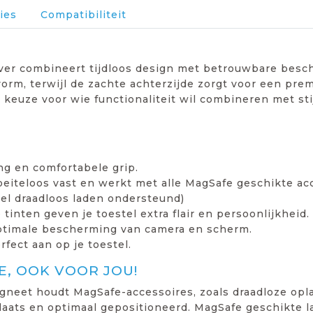
ies
Compatibiliteit
ver combineert tijdloos design met betrouwbare besch
orm, terwijl de zachte achterzijde zorgt voor een prem
 keuze voor wie functionaliteit wil combineren met stij
ing en comfortabele grip.
oeiteloos vast en werkt met alle MagSafe geschikte ac
el draadloos laden ondersteund)
 tinten geven je toestel extra flair en persoonlijkheid.
ptimale bescherming van camera en scherm.
rfect aan op je toestel.
, OOK VOOR JOU!
neet houdt MagSafe-accessoires, zoals draadloze opla
laats en optimaal gepositioneerd. MagSafe geschikte 