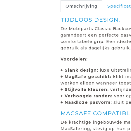
Omschrijving
Specificat
TIJDLOOS DESIGN.
De Mobiparts Classic Backco
garandeert een perfecte pasv
comfortabele grip. Een ideale
gebruik als dagelijks gebruik.
Voordelen:
+ Slank design:
luxe uitstral
+ MagSafe geschikt:
klikt m
werken alleen wanneer toest
+ Stijlvolle kleuren:
verfijnde
+ Verhoogde randen:
voor o
+ Naadloze pasvorm:
sluit pe
MAGSAFE COMPATIBLE
De krachtige ingebouwde mag
MacSafering, stevig op hun p