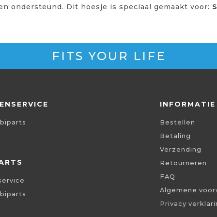
den ondersteund. Dit hoesje is speciaal gemaakt voor:
S
FITS YOUR LIFE
ENSERVICE
INFORMATIE
biparts
Bestellen
Betaling
Verzending
ARTS
Retourneren
FAQ
service
Algemene voor
biparts
Privacy verklar