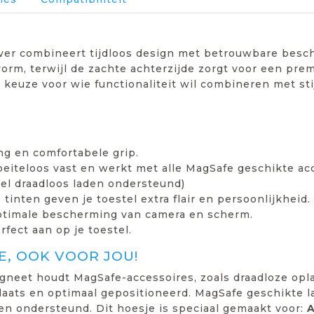
ver combineert tijdloos design met betrouwbare besch
orm, terwijl de zachte achterzijde zorgt voor een prem
 keuze voor wie functionaliteit wil combineren met stij
ing en comfortabele grip.
oeiteloos vast en werkt met alle MagSafe geschikte ac
el draadloos laden ondersteund)
 tinten geven je toestel extra flair en persoonlijkheid.
ptimale bescherming van camera en scherm.
rfect aan op je toestel.
, OOK VOOR JOU!
neet houdt MagSafe-accessoires, zoals draadloze opla
laats en optimaal gepositioneerd. MagSafe geschikte 
den ondersteund. Dit hoesje is speciaal gemaakt voor:
A