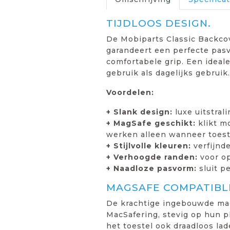
TIJDLOOS DESIGN.
De Mobiparts Classic Backco
garandeert een perfecte pasv
comfortabele grip. Een ideale
gebruik als dagelijks gebruik.
Voordelen:
+ Slank design:
luxe uitstral
+ MagSafe geschikt:
klikt m
werken alleen wanneer toest
+ Stijlvolle kleuren:
verfijnde
+ Verhoogde randen:
voor o
+ Naadloze pasvorm:
sluit pe
MAGSAFE COMPATIBLE
De krachtige ingebouwde mag
MacSafering, stevig op hun p
het toestel ook draadloos la