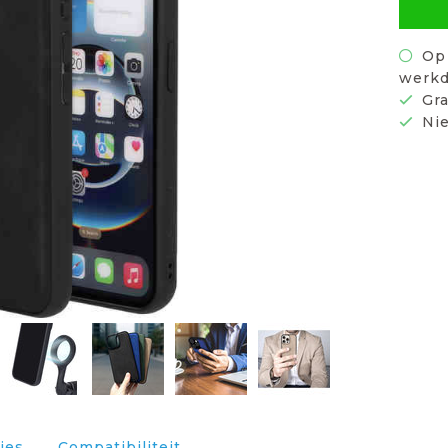
Op 
werkd
Gra
Nie
ies
Compatibiliteit