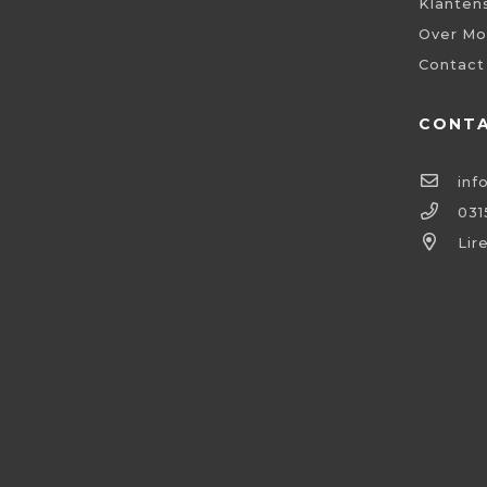
Klanten
Over Mo
Contact
CONT
inf
031
Lir