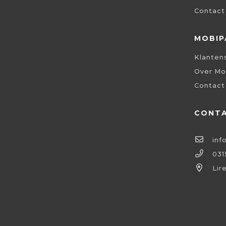
Contact
MOBIP
Klanten
Over Mo
Contact
CONT
inf
031
Lir