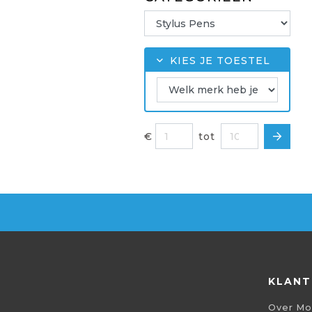
KIES JE TOESTEL
€
tot
KLANT
Over Mo