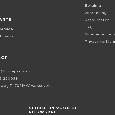
Betaling
Verzending
ARTS
Retourneren
FAQ
service
Algemene voor
biparts
Privacy verklar
ACT
o@mobiparts.eu
5-200098
eweg 11, 7051HW Varsseveld
SCHRIJF IN VOOR DE
NIEUWSBRIEF