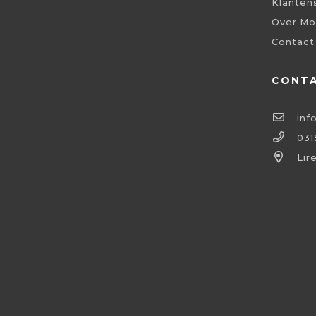
Klanten
Over Mo
Contact
CONT
inf
031
Lir