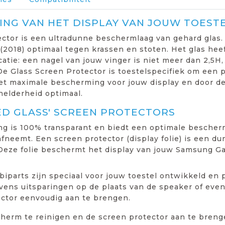
NG VAN HET DISPLAY VAN JOUW TOEST
ctor is een ultradunne beschermlaag van gehard glas.
2018) optimaal tegen krassen en stoten. Het glas hee
icatie: een nagel van jouw vinger is niet meer dan 2,5
e Glass Screen Protector is toestelspecifiek om een 
het maximale bescherming voor jouw display en door de
helderheid optimaal.
ED GLASS' SCREEN PROTECTORS
ng is 100% transparant en biedt een optimale bescher
fneemt. Een screen protector (display folie) is een dun
Deze folie beschermt het display van jouw Samsung Ga
iparts zijn speciaal voor jouw toestel ontwikkeld en 
ens uitsparingen op de plaats van de speaker of even
ector eenvoudig aan te brengen.
scherm te reinigen en de screen protector aan te breng