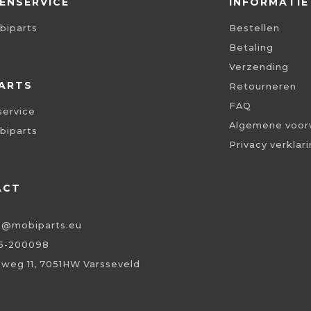
ENSERVICE
INFORMATIE
biparts
Bestellen
Betaling
Verzending
ARTS
Retourneren
FAQ
service
Algemene voor
biparts
Privacy verklar
ACT
o@mobiparts.eu
5-200098
eweg 11, 7051HW Varsseveld