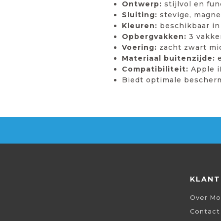
Ontwerp:
stijlvol en fu
Sluiting:
stevige, magnet
Kleuren:
beschikbaar in
Opbergvakken:
3 vakken
Voering:
zacht zwart mi
Materiaal buitenzijde:
e
Compatibiliteit:
Apple i
Biedt optimale beschermi
KLANT
Over Mo
Contact