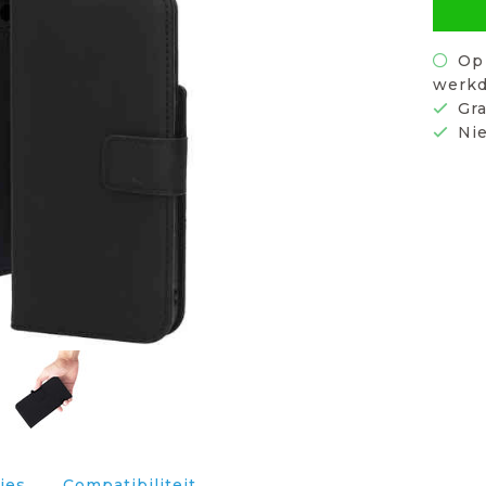
Op 
werkd
Gra
Nie
ies
Compatibiliteit