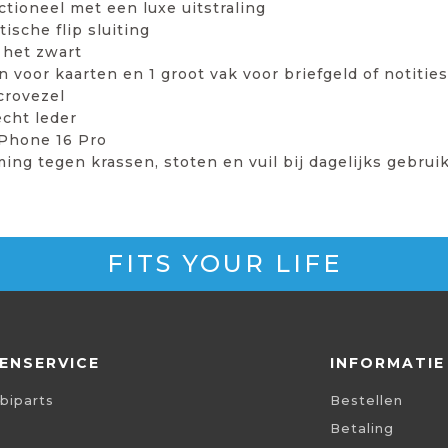
nctioneel met een luxe uitstraling
ische flip sluiting
 het zwart
 voor kaarten en 1 groot vak voor briefgeld of notities
crovezel
cht leder
Phone 16 Pro
ng tegen krassen, stoten en vuil bij dagelijks gebrui
FITS YOUR LIFE
ENSERVICE
INFORMATIE
biparts
Bestellen
Betaling