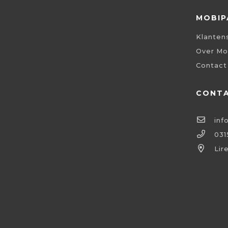
MOBIP
Klanten
Over Mo
Contact
CONT
inf
031
Lir