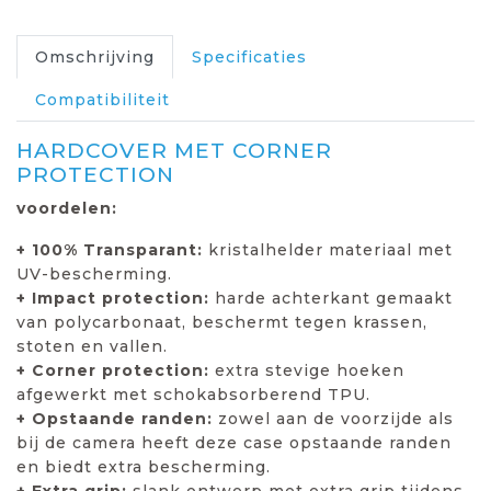
Omschrijving
Specificaties
Compatibiliteit
HARDCOVER MET CORNER
PROTECTION
voordelen:
+ 100% Transparant:
kristalhelder materiaal met
UV-bescherming.
+ Impact protection:
harde achterkant gemaakt
van polycarbonaat, beschermt tegen krassen,
stoten en vallen.
+ Corner protection:
extra stevige hoeken
afgewerkt met schokabsorberend TPU.
+ Opstaande randen:
zowel aan de voorzijde als
bij de camera heeft deze case opstaande randen
en biedt extra bescherming.
+ Extra grip:
slank ontwerp met extra grip tijdens