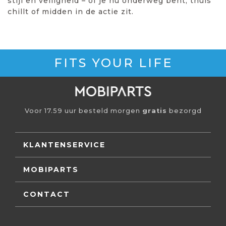
stijl en veiligheid – of je nu onderweg bent, thuis
chillt of midden in de actie zit.
FITS YOUR LIFE
Voor 17.59 uur besteld morgen
gratis
bezorgd
KLANTENSERVICE
MOBIPARTS
CONTACT