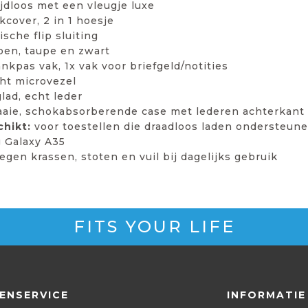
ijdloos met een vleugje luxe
cover, 2 in 1 hoesje
sche flip sluiting
roen, taupe en zwart
ankpas vak, 1x vak voor briefgeld/notities
cht microvezel
lad, echt leder
aaie, schokabsorberende case met lederen achterkant
hikt:
voor toestellen die draadloos laden ondersteun
Galaxy A35
gen krassen, stoten en vuil bij dagelijks gebruik
FITS YOUR LIFE
ENSERVICE
INFORMATIE