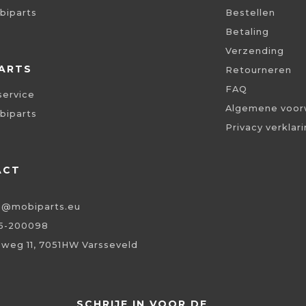
biparts
Bestellen
Betaling
Verzending
ARTS
Retourneren
FAQ
service
Algemene voor
biparts
Privacy verklar
ACT
o@mobiparts.eu
5-200098
eweg 11, 7051HW Varsseveld
SCHRIJF IN VOOR DE