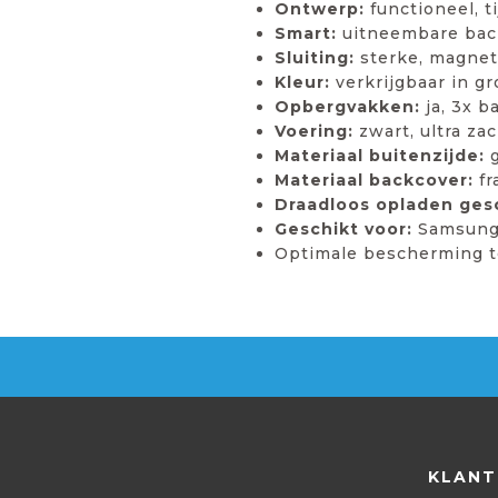
Ontwerp:
functioneel, t
Smart:
uitneembare back
Sluiting:
sterke, magneti
Kleur:
verkrijgbaar in g
Opbergvakken:
ja, 3x b
Voering:
zwart, ultra za
Materiaal buitenzijde:
g
Materiaal backcover:
fr
Draadloos opladen gesc
Geschikt voor:
Samsung 
Optimale bescherming te
KLANT