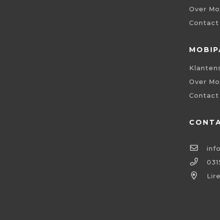
Over Mo
Contact
MOBIP
Klanten
Over Mo
Contact
CONT
inf
031
Lir