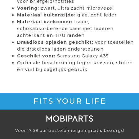
voor briefgeld/notities
Voering:
zwart, ultra zacht microvezel
Materiaal buitenzijde:
glad, echt leder
Materiaal backcover:
fraaie,
schokabsorberende case met lederen
achterkant en TPU randen
Draadloos opladen geschikt:
voor toestellen
die draadloos laden ondersteunen
Geschikt voor:
Samsung Galaxy A35
Optimale bescherming tegen krassen, stoten
en vuil bij dagelijks gebruik
FITS YOUR LIFE
Voor 17.59 uur besteld morgen
gratis
bezorgd