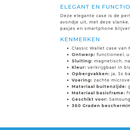
ELEGANT EN FUNCTI
Deze elegante case is de pe
avondje uit, met deze slanke,
pasjes en smartphone blijven 
KENMERKEN
Classic Wallet case van
Ontwerp:
functioneel, 
Sluiting:
magnetisch, na
Kleur:
verkrijgbaar in b
Opbergvakken:
ja, 3x b
Voering:
zachte microve
Materiaal buitenzijde:
g
Materiaal basisframe:
f
Geschikt voor:
Samsung 
360 Graden beschermin