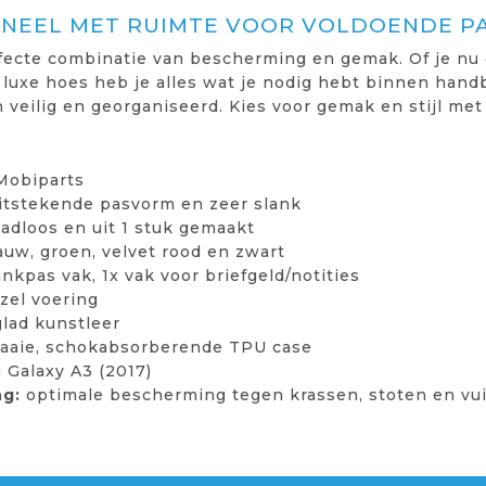
ONEEL MET RUIMTE VOOR VOLDOENDE P
rfecte combinatie van bescherming en gemak. Of je nu
 luxe hoes heb je alles wat je nodig hebt binnen handb
veilig en georganiseerd. Kies voor gemak en stijl met 
 Mobiparts
uitstekende pasvorm en zeer slank
adloos en uit 1 stuk gemaakt
lauw, groen, velvet rood en zwart
ankpas vak, 1x vak voor briefgeld/notities
zel voering
lad kunstleer
raaie, schokabsorberende TPU case
Galaxy A3 (2017)
g:
optimale bescherming tegen krassen, stoten en vuil