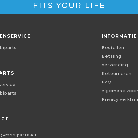
FITS YOUR LIFE
ENSERVICE
INFORMATIE
biparts
Bestellen
Betaling
Verzending
ARTS
Retourneren
FAQ
service
Algemene voor
biparts
Privacy verklar
ACT
o@mobiparts.eu